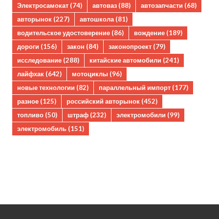
Электросамокат
(74)
автоваз
(88)
автозапчасти
(68)
авторынок
(227)
автошкола
(81)
водительское удостоверение
(86)
вождение
(189)
дороги
(156)
закон
(84)
законопроект
(79)
исследование
(288)
китайские автомобили
(241)
лайфхак
(642)
мотоциклы
(96)
новые технологии
(82)
параллельный импорт
(177)
разное
(125)
российский авторынок
(452)
топливо
(50)
штраф
(232)
электромобили
(99)
электромобиль
(151)