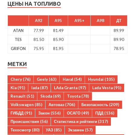
ЦЕНЫ НА ТОПЛИВО
A92
A95
A95+
A98
ДТ
ATAN
77.99
81.49
89.99
TES
81.50
85.90
89.90
GRIFON
75.95
81.95
78.95
МЕТКИ
Chery
(76)
Geely
(63)
Haval
(54)
Hyundai
(105)
Kia
(91)
lada
(87)
LAda Granta
(97)
Lada Vesta
(91)
Renault
(51)
Skoda
(69)
Toyota
(78)
Volkswagen
(85)
Автоваз
(706)
Безопасность
(209)
ГИБДД
(91)
Закон
(556)
ОСАГО
(49)
ПДД
(136)
Происшествия
(56)
Статистика и рейтинги
(317)
Техосмотр
(80)
УАЗ
(85)
Экзамен
(57)