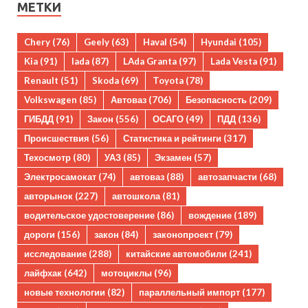
МЕТКИ
Chery
(76)
Geely
(63)
Haval
(54)
Hyundai
(105)
Kia
(91)
lada
(87)
LAda Granta
(97)
Lada Vesta
(91)
Renault
(51)
Skoda
(69)
Toyota
(78)
Volkswagen
(85)
Автоваз
(706)
Безопасность
(209)
ГИБДД
(91)
Закон
(556)
ОСАГО
(49)
ПДД
(136)
Происшествия
(56)
Статистика и рейтинги
(317)
Техосмотр
(80)
УАЗ
(85)
Экзамен
(57)
Электросамокат
(74)
автоваз
(88)
автозапчасти
(68)
авторынок
(227)
автошкола
(81)
водительское удостоверение
(86)
вождение
(189)
дороги
(156)
закон
(84)
законопроект
(79)
исследование
(288)
китайские автомобили
(241)
лайфхак
(642)
мотоциклы
(96)
новые технологии
(82)
параллельный импорт
(177)