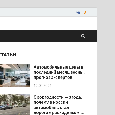
СТАТЬИ
Автомобильные цены в
последний месяц весны:
прогноз экспертов
12.05.2026
Срок годности — 3 года:
почему в России
автомобиль стал
дорогим расходником, а