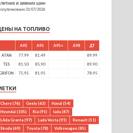
летних и зимних шин
опубликовано 31/07/2026
ЦЕНЫ НА ТОПЛИВО
A92
A95
A95+
A98
ДТ
ATAN
77.99
81.49
89.99
TES
81.50
85.90
89.90
GRIFON
75.95
81.95
78.95
МЕТКИ
Chery
(76)
Geely
(63)
Haval
(54)
Hyundai
(105)
Kia
(91)
lada
(87)
LAda Granta
(97)
Lada Vesta
(91)
Renault
(51)
Skoda
(69)
Toyota
(78)
Volkswagen
(85)