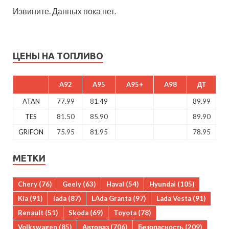
Извините. Данных пока нет.
ЦЕНЫ НА ТОПЛИВО
A92
A95
A95+
A98
ДТ
ATAN
77.99
81.49
89.99
TES
81.50
85.90
89.90
GRIFON
75.95
81.95
78.95
МЕТКИ
Chery
(76)
Geely
(63)
Haval
(54)
Hyundai
(105)
Kia
(91)
lada
(87)
LAda Granta
(97)
Lada Vesta
(91)
Renault
(51)
Skoda
(69)
Toyota
(78)
Volkswagen
(85)
Автоваз
(706)
Безопасность
(209)