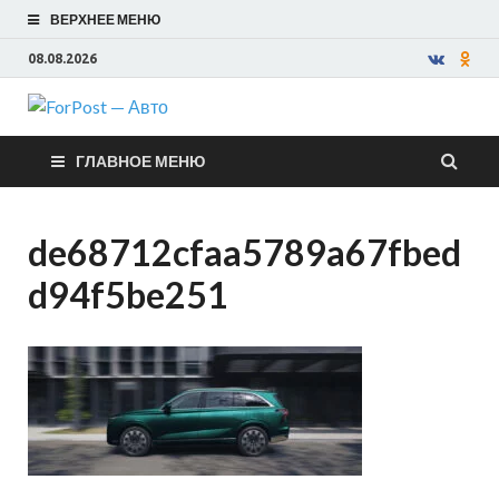
ВЕРХНЕЕ МЕНЮ
08.08.2026
ForPost —
ГЛАВНОЕ МЕНЮ
Авто
de68712cfaa5789a67fbed
d94f5be251