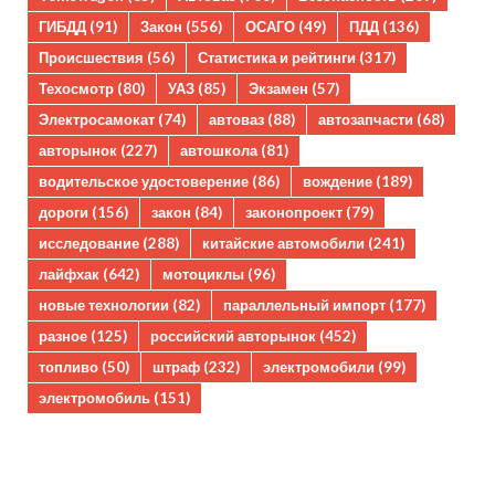
ГИБДД
(91)
Закон
(556)
ОСАГО
(49)
ПДД
(136)
Происшествия
(56)
Статистика и рейтинги
(317)
Техосмотр
(80)
УАЗ
(85)
Экзамен
(57)
Электросамокат
(74)
автоваз
(88)
автозапчасти
(68)
авторынок
(227)
автошкола
(81)
водительское удостоверение
(86)
вождение
(189)
дороги
(156)
закон
(84)
законопроект
(79)
исследование
(288)
китайские автомобили
(241)
лайфхак
(642)
мотоциклы
(96)
новые технологии
(82)
параллельный импорт
(177)
разное
(125)
российский авторынок
(452)
топливо
(50)
штраф
(232)
электромобили
(99)
электромобиль
(151)