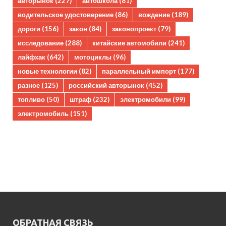
авторынок
(227)
автошкола
(81)
водительское удостоверение
(86)
вождение
(189)
дороги
(156)
закон
(84)
законопроект
(79)
исследование
(288)
китайские автомобили
(241)
лайфхак
(642)
мотоциклы
(96)
новые технологии
(82)
параллельный импорт
(177)
разное
(125)
российский авторынок
(452)
топливо
(50)
штраф
(232)
электромобили
(99)
электромобиль
(151)
ОБРАТНАЯ СВЯЗЬ