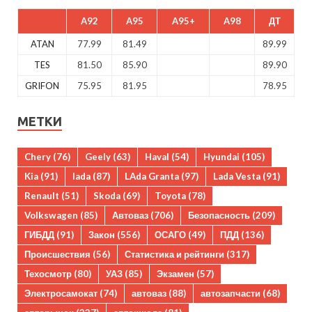
A92
A95
A95+
A98
ДТ
ATAN
77.99
81.49
89.99
TES
81.50
85.90
89.90
GRIFON
75.95
81.95
78.95
МЕТКИ
Chery
(76)
Geely
(63)
Haval
(54)
Hyundai
(105)
Kia
(91)
lada
(87)
LAda Granta
(97)
Lada Vesta
(91)
Renault
(51)
Skoda
(69)
Toyota
(78)
Volkswagen
(85)
Автоваз
(706)
Безопасность
(209)
ГИБДД
(91)
Закон
(556)
ОСАГО
(49)
ПДД
(136)
Происшествия
(56)
Статистика и рейтинги
(317)
Техосмотр
(80)
УАЗ
(85)
Экзамен
(57)
Электросамокат
(74)
автоваз
(88)
автозапчасти
(68)