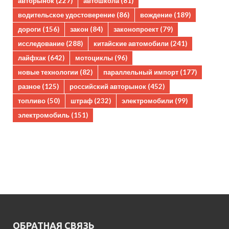
авторынок
(227)
автошкола
(81)
водительское удостоверение
(86)
вождение
(189)
дороги
(156)
закон
(84)
законопроект
(79)
исследование
(288)
китайские автомобили
(241)
лайфхак
(642)
мотоциклы
(96)
новые технологии
(82)
параллельный импорт
(177)
разное
(125)
российский авторынок
(452)
топливо
(50)
штраф
(232)
электромобили
(99)
электромобиль
(151)
ОБРАТНАЯ СВЯЗЬ