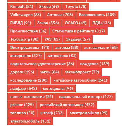
Renault
(51)
Skoda
(69)
Toyota
(78)
Volkswagen
(85)
Автоваз
(706)
Безопасность
(209)
ГИБДД
(91)
Закон
(556)
ОСАГО
(49)
ПДД
(136)
Происшествия
(56)
Статистика и рейтинги
(317)
Техосмотр
(80)
УАЗ
(85)
Экзамен
(57)
Электросамокат
(74)
автоваз
(88)
автозапчасти
(68)
авторынок
(227)
автошкола
(81)
водительское удостоверение
(86)
вождение
(189)
дороги
(156)
закон
(84)
законопроект
(79)
исследование
(288)
китайские автомобили
(241)
лайфхак
(642)
мотоциклы
(96)
новые технологии
(82)
параллельный импорт
(177)
разное
(125)
российский авторынок
(452)
топливо
(50)
штраф
(232)
электромобили
(99)
электромобиль
(151)