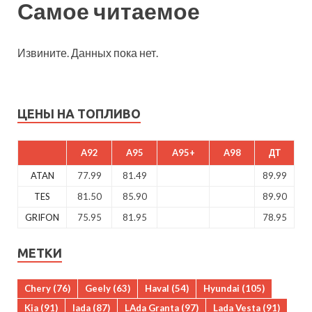
Самое читаемое
Извините. Данных пока нет.
ЦЕНЫ НА ТОПЛИВО
A92
A95
A95+
A98
ДТ
ATAN
77.99
81.49
89.99
TES
81.50
85.90
89.90
GRIFON
75.95
81.95
78.95
МЕТКИ
Chery
(76)
Geely
(63)
Haval
(54)
Hyundai
(105)
Kia
(91)
lada
(87)
LAda Granta
(97)
Lada Vesta
(91)