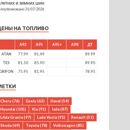
летних и зимних шин
опубликовано 31/07/2026
ЦЕНЫ НА ТОПЛИВО
A92
A95
A95+
A98
ДТ
ATAN
77.99
81.49
89.99
TES
81.50
85.90
89.90
GRIFON
75.95
81.95
78.95
МЕТКИ
Chery
(76)
Geely
(63)
Haval
(54)
Hyundai
(105)
Kia
(91)
lada
(87)
LAda Granta
(97)
Lada Vesta
(91)
Renault
(51)
Skoda
(69)
Toyota
(78)
Volkswagen
(85)