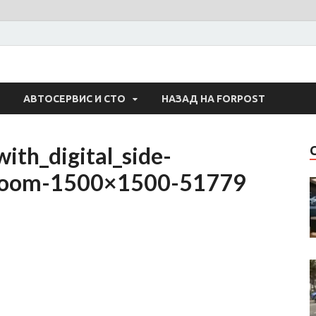
 Авто
АВТОСЕРВИС И СТО
НАЗАД НА FORPOST
ith_digital_side-
_zoom-1500×1500-51779