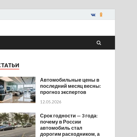
СТАТЬИ
Автомобильные цены в
последний месяц весны:
прогноз экспертов
12.05.2026
Срок годности — 3 года:
почему в России
автомобиль стал
дорогим расходником, а