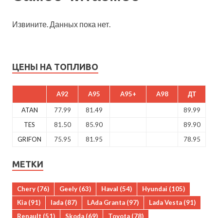
Извините. Данных пока нет.
ЦЕНЫ НА ТОПЛИВО
A92
A95
A95+
A98
ДТ
ATAN
77.99
81.49
89.99
TES
81.50
85.90
89.90
GRIFON
75.95
81.95
78.95
МЕТКИ
Chery
(76)
Geely
(63)
Haval
(54)
Hyundai
(105)
Kia
(91)
lada
(87)
LAda Granta
(97)
Lada Vesta
(91)
Renault
(51)
Skoda
(69)
Toyota
(78)