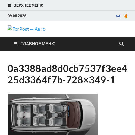
ВЕРХНЕЕ МЕНЮ
09.08.2026
ForPost —
ГЛАВНОЕ МЕНЮ
Авто
0a3388ad8d0cb7537f3ee4
25d3364f7b-728×349-1