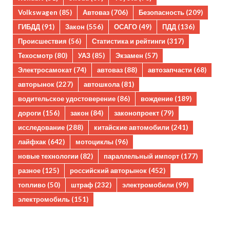
Volkswagen
(85)
Автоваз
(706)
Безопасность
(209)
ГИБДД
(91)
Закон
(556)
ОСАГО
(49)
ПДД
(136)
Происшествия
(56)
Статистика и рейтинги
(317)
Техосмотр
(80)
УАЗ
(85)
Экзамен
(57)
Электросамокат
(74)
автоваз
(88)
автозапчасти
(68)
авторынок
(227)
автошкола
(81)
водительское удостоверение
(86)
вождение
(189)
дороги
(156)
закон
(84)
законопроект
(79)
исследование
(288)
китайские автомобили
(241)
лайфхак
(642)
мотоциклы
(96)
новые технологии
(82)
параллельный импорт
(177)
разное
(125)
российский авторынок
(452)
топливо
(50)
штраф
(232)
электромобили
(99)
электромобиль
(151)