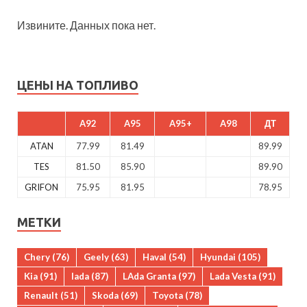
Извините. Данных пока нет.
ЦЕНЫ НА ТОПЛИВО
A92
A95
A95+
A98
ДТ
ATAN
77.99
81.49
89.99
TES
81.50
85.90
89.90
GRIFON
75.95
81.95
78.95
МЕТКИ
Chery
(76)
Geely
(63)
Haval
(54)
Hyundai
(105)
Kia
(91)
lada
(87)
LAda Granta
(97)
Lada Vesta
(91)
Renault
(51)
Skoda
(69)
Toyota
(78)