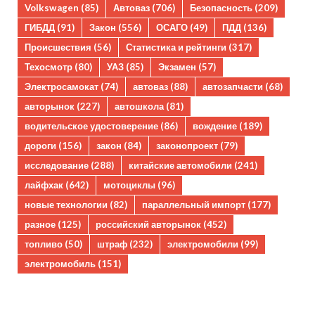
Volkswagen
(85)
Автоваз
(706)
Безопасность
(209)
ГИБДД
(91)
Закон
(556)
ОСАГО
(49)
ПДД
(136)
Происшествия
(56)
Статистика и рейтинги
(317)
Техосмотр
(80)
УАЗ
(85)
Экзамен
(57)
Электросамокат
(74)
автоваз
(88)
автозапчасти
(68)
авторынок
(227)
автошкола
(81)
водительское удостоверение
(86)
вождение
(189)
дороги
(156)
закон
(84)
законопроект
(79)
исследование
(288)
китайские автомобили
(241)
лайфхак
(642)
мотоциклы
(96)
новые технологии
(82)
параллельный импорт
(177)
разное
(125)
российский авторынок
(452)
топливо
(50)
штраф
(232)
электромобили
(99)
электромобиль
(151)