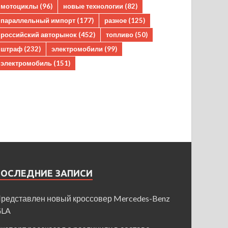
мотоциклы
(96)
новые технологии
(82)
параллельный импорт
(177)
разное
(125)
российский авторынок
(452)
топливо
(50)
штраф
(232)
электромобили
(99)
электромобиль
(151)
ПОСЛЕДНИЕ ЗАПИСИ
редставлен новый кроссовер Mercedes-Benz
GLA