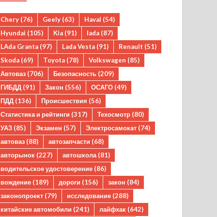
Chery
(76)
Geely
(63)
Haval
(54)
Hyundai
(105)
Kia
(91)
lada
(87)
LAda Granta
(97)
Lada Vesta
(91)
Renault
(51)
Skoda
(69)
Toyota
(78)
Volkswagen
(85)
Автоваз
(706)
Безопасность
(209)
ГИБДД
(91)
Закон
(556)
ОСАГО
(49)
ПДД
(136)
Происшествия
(56)
Статистика и рейтинги
(317)
Техосмотр
(80)
УАЗ
(85)
Экзамен
(57)
Электросамокат
(74)
автоваз
(88)
автозапчасти
(68)
авторынок
(227)
автошкола
(81)
водительское удостоверение
(86)
вождение
(189)
дороги
(156)
закон
(84)
законопроект
(79)
исследование
(288)
китайские автомобили
(241)
лайфхак
(642)