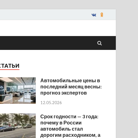
СТАТЬИ
Автомобильные цены в
последний месяц весны:
прогноз экспертов
12.05.2026
Срок годности — 3 года:
почему в России
автомобиль стал
дорогим расходником, а