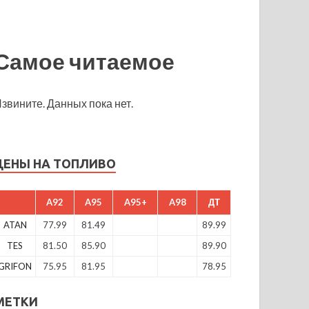
Самое читаемое
звините. Данных пока нет.
ЦЕНЫ НА ТОПЛИВО
A92
A95
A95+
A98
ДТ
ATAN
77.99
81.49
89.99
TES
81.50
85.90
89.90
GRIFON
75.95
81.95
78.95
МЕТКИ