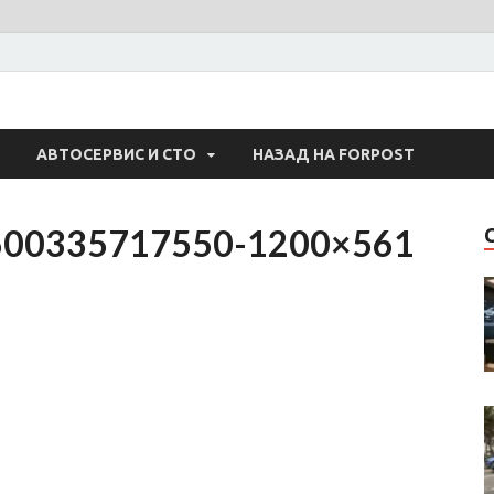
 Авто
АВТОСЕРВИС И СТО
НАЗАД НА FORPOST
e1600335717550-1200×561