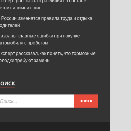
ксперт рассказал о различиях в составе
етних и зимних шин
 России изменятся правила труда и отдыха
одителей
азваны главные ошибки при покупке
втомобиля с пробегом
ксперт рассказал, как понять, что тормозные
олодки требуют замены
ПОИСК