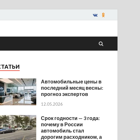
СТАТЬИ
Автомобильные цены в
последний месяц весны:
прогноз экспертов
12.05.2026
Срок годности — 3 года:
почему в России
автомобиль стал
дорогим расходником, а