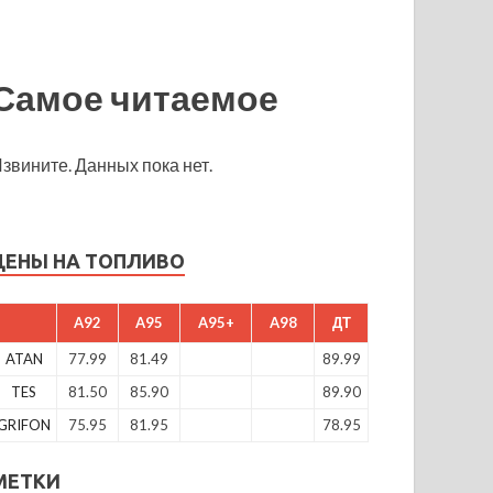
Самое читаемое
звините. Данных пока нет.
ЦЕНЫ НА ТОПЛИВО
A92
A95
A95+
A98
ДТ
ATAN
77.99
81.49
89.99
TES
81.50
85.90
89.90
GRIFON
75.95
81.95
78.95
МЕТКИ