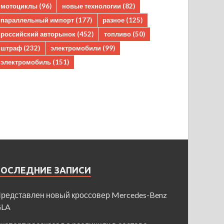
мотоциклы
(96)
новые технологии
(82)
параллельный импорт
(177)
разное
(125)
российский авторынок
(452)
топливо
(50)
штраф
(232)
электромобили
(99)
электромобиль
(151)
ПОСЛЕДНИЕ ЗАПИСИ
редставлен новый кроссовер Mercedes-Benz
GLA