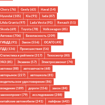
Chery
(76)
Geely
(63)
Haval
(54)
Hyundai
(105)
Kia
(91)
lada
(87)
LAda Granta
(97)
Lada Vesta
(91)
Renault
(51)
Skoda
(69)
Toyota
(78)
Volkswagen
(85)
Автоваз
(706)
Безопасность
(209)
ГИБДД
(91)
Закон
(556)
ОСАГО
(49)
ПДД
(136)
Происшествия
(56)
Статистика и рейтинги
(317)
Техосмотр
(80)
УАЗ
(85)
Экзамен
(57)
Электросамокат
(74)
автоваз
(88)
автозапчасти
(68)
авторынок
(227)
автошкола
(81)
водительское удостоверение
(86)
вождение
(189)
дороги
(156)
закон
(84)
законопроект
(79)
исследование
(288)
китайские автомобили
(241)
лайфхак
(642)