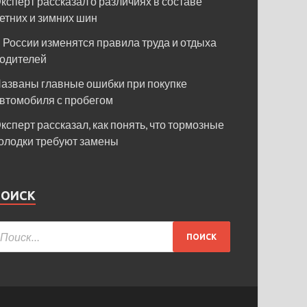
ксперт рассказал о различиях в составе
етних и зимних шин
 России изменятся правила труда и отдыха
одителей
азваны главные ошибки при покупке
втомобиля с пробегом
ксперт рассказал, как понять, что тормозные
олодки требуют замены
ПОИСК