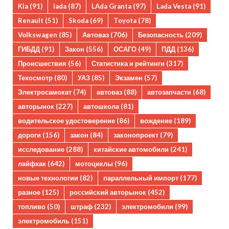
Kia
(91)
lada
(87)
LAda Granta
(97)
Lada Vesta
(91)
Renault
(51)
Skoda
(69)
Toyota
(78)
Volkswagen
(85)
Автоваз
(706)
Безопасность
(209)
ГИБДД
(91)
Закон
(556)
ОСАГО
(49)
ПДД
(136)
Происшествия
(56)
Статистика и рейтинги
(317)
Техосмотр
(80)
УАЗ
(85)
Экзамен
(57)
Электросамокат
(74)
автоваз
(88)
автозапчасти
(68)
авторынок
(227)
автошкола
(81)
водительское удостоверение
(86)
вождение
(189)
дороги
(156)
закон
(84)
законопроект
(79)
исследование
(288)
китайские автомобили
(241)
лайфхак
(642)
мотоциклы
(96)
новые технологии
(82)
параллельный импорт
(177)
разное
(125)
российский авторынок
(452)
топливо
(50)
штраф
(232)
электромобили
(99)
электромобиль
(151)