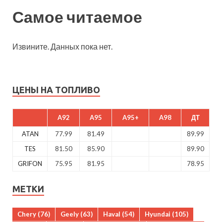
Самое читаемое
Извините. Данных пока нет.
ЦЕНЫ НА ТОПЛИВО
A92
A95
A95+
A98
ДТ
ATAN
77.99
81.49
89.99
TES
81.50
85.90
89.90
GRIFON
75.95
81.95
78.95
МЕТКИ
Chery
(76)
Geely
(63)
Haval
(54)
Hyundai
(105)