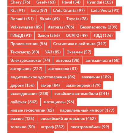
Chery
(76)
Geely
(63)
Haval
(54)
Hyundai
(105)
Kia
(91)
lada
(87)
LAda Granta
(97)
Lada Vesta
(91)
Renault
(51)
Skoda
(69)
Toyota
(78)
Volkswagen
(85)
Автоваз
(706)
Безопасность
(209)
ГИБДД
(91)
Закон
(556)
ОСАГО
(49)
ПДД
(136)
Происшествия
(56)
Статистика и рейтинги
(317)
Техосмотр
(80)
УАЗ
(85)
Экзамен
(57)
Электросамокат
(74)
автоваз
(88)
автозапчасти
(68)
авторынок
(227)
автошкола
(81)
водительское удостоверение
(86)
вождение
(189)
дороги
(156)
закон
(84)
законопроект
(79)
исследование
(288)
китайские автомобили
(241)
лайфхак
(642)
мотоциклы
(96)
новые технологии
(82)
параллельный импорт
(177)
разное
(125)
российский авторынок
(452)
топливо
(50)
штраф
(232)
электромобили
(99)