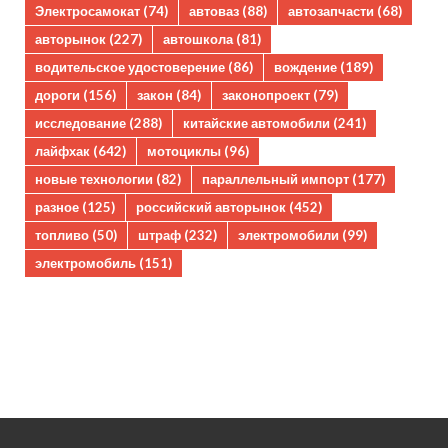
Электросамокат
(74)
автоваз
(88)
автозапчасти
(68)
авторынок
(227)
автошкола
(81)
водительское удостоверение
(86)
вождение
(189)
дороги
(156)
закон
(84)
законопроект
(79)
исследование
(288)
китайские автомобили
(241)
лайфхак
(642)
мотоциклы
(96)
новые технологии
(82)
параллельный импорт
(177)
разное
(125)
российский авторынок
(452)
топливо
(50)
штраф
(232)
электромобили
(99)
электромобиль
(151)