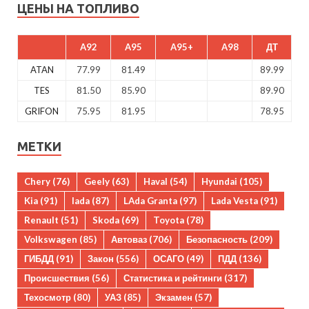
ЦЕНЫ НА ТОПЛИВО
A92
A95
A95+
A98
ДТ
ATAN
77.99
81.49
89.99
TES
81.50
85.90
89.90
GRIFON
75.95
81.95
78.95
МЕТКИ
Chery
(76)
Geely
(63)
Haval
(54)
Hyundai
(105)
Kia
(91)
lada
(87)
LAda Granta
(97)
Lada Vesta
(91)
Renault
(51)
Skoda
(69)
Toyota
(78)
Volkswagen
(85)
Автоваз
(706)
Безопасность
(209)
ГИБДД
(91)
Закон
(556)
ОСАГО
(49)
ПДД
(136)
Происшествия
(56)
Статистика и рейтинги
(317)
Техосмотр
(80)
УАЗ
(85)
Экзамен
(57)