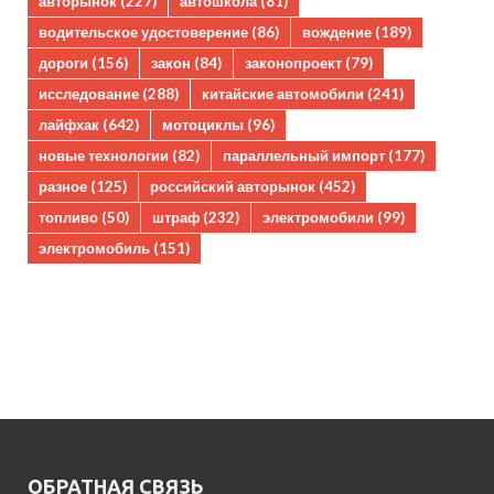
авторынок
(227)
автошкола
(81)
водительское удостоверение
(86)
вождение
(189)
дороги
(156)
закон
(84)
законопроект
(79)
исследование
(288)
китайские автомобили
(241)
лайфхак
(642)
мотоциклы
(96)
новые технологии
(82)
параллельный импорт
(177)
разное
(125)
российский авторынок
(452)
топливо
(50)
штраф
(232)
электромобили
(99)
электромобиль
(151)
ОБРАТНАЯ СВЯЗЬ