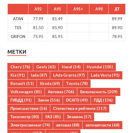
A92
A95
A95+
A98
ДТ
ATAN
77.99
81.49
89.99
TES
81.50
85.90
89.90
GRIFON
75.95
81.95
78.95
МЕТКИ
Chery
(76)
Geely
(63)
Haval
(54)
Hyundai
(105)
Kia
(91)
lada
(87)
LAda Granta
(97)
Lada Vesta
(91)
Renault
(51)
Skoda
(69)
Toyota
(78)
Volkswagen
(85)
Автоваз
(706)
Безопасность
(209)
ГИБДД
(91)
Закон
(556)
ОСАГО
(49)
ПДД
(136)
Происшествия
(56)
Статистика и рейтинги
(317)
Техосмотр
(80)
УАЗ
(85)
Экзамен
(57)
Электросамокат
(74)
автоваз
(88)
автозапчасти
(68)