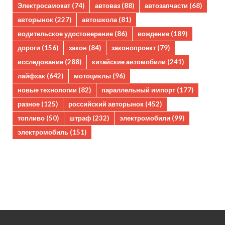
Электросамокат
(74)
автоваз
(88)
автозапчасти
(68)
авторынок
(227)
автошкола
(81)
водительское удостоверение
(86)
вождение
(189)
дороги
(156)
закон
(84)
законопроект
(79)
исследование
(288)
китайские автомобили
(241)
лайфхак
(642)
мотоциклы
(96)
новые технологии
(82)
параллельный импорт
(177)
разное
(125)
российский авторынок
(452)
топливо
(50)
штраф
(232)
электромобили
(99)
электромобиль
(151)