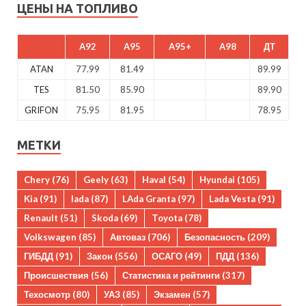
ЦЕНЫ НА ТОПЛИВО
A92
A95
A95+
A98
ДТ
ATAN
77.99
81.49
89.99
TES
81.50
85.90
89.90
GRIFON
75.95
81.95
78.95
МЕТКИ
Chery
(76)
Geely
(63)
Haval
(54)
Hyundai
(105)
Kia
(91)
lada
(87)
LAda Granta
(97)
Lada Vesta
(91)
Renault
(51)
Skoda
(69)
Toyota
(78)
Volkswagen
(85)
Автоваз
(706)
Безопасность
(209)
ГИБДД
(91)
Закон
(556)
ОСАГО
(49)
ПДД
(136)
Происшествия
(56)
Статистика и рейтинги
(317)
Техосмотр
(80)
УАЗ
(85)
Экзамен
(57)