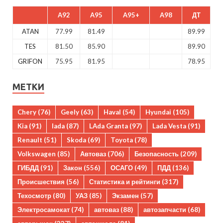
A92
A95
A95+
A98
ДТ
ATAN
77.99
81.49
89.99
TES
81.50
85.90
89.90
GRIFON
75.95
81.95
78.95
МЕТКИ
Chery
(76)
Geely
(63)
Haval
(54)
Hyundai
(105)
Kia
(91)
lada
(87)
LAda Granta
(97)
Lada Vesta
(91)
Renault
(51)
Skoda
(69)
Toyota
(78)
Volkswagen
(85)
Автоваз
(706)
Безопасность
(209)
ГИБДД
(91)
Закон
(556)
ОСАГО
(49)
ПДД
(136)
Происшествия
(56)
Статистика и рейтинги
(317)
Техосмотр
(80)
УАЗ
(85)
Экзамен
(57)
Электросамокат
(74)
автоваз
(88)
автозапчасти
(68)