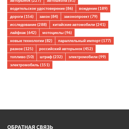
авторынок
(227)
автошкола
(81)
водительское удостоверение
(86)
вождение
(189)
дороги
(156)
закон
(84)
законопроект
(79)
исследование
(288)
китайские автомобили
(241)
лайфхак
(642)
мотоциклы
(96)
новые технологии
(82)
параллельный импорт
(177)
разное
(125)
российский авторынок
(452)
топливо
(50)
штраф
(232)
электромобили
(99)
электромобиль
(151)
ОБРАТНАЯ СВЯЗЬ