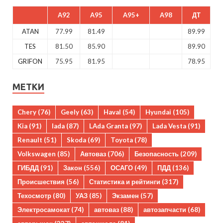
A92
A95
A95+
A98
ДТ
ATAN
77.99
81.49
89.99
TES
81.50
85.90
89.90
GRIFON
75.95
81.95
78.95
МЕТКИ
Chery
(76)
Geely
(63)
Haval
(54)
Hyundai
(105)
Kia
(91)
lada
(87)
LAda Granta
(97)
Lada Vesta
(91)
Renault
(51)
Skoda
(69)
Toyota
(78)
Volkswagen
(85)
Автоваз
(706)
Безопасность
(209)
ГИБДД
(91)
Закон
(556)
ОСАГО
(49)
ПДД
(136)
Происшествия
(56)
Статистика и рейтинги
(317)
Техосмотр
(80)
УАЗ
(85)
Экзамен
(57)
Электросамокат
(74)
автоваз
(88)
автозапчасти
(68)