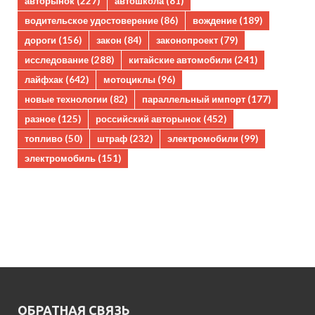
авторынок
(227)
автошкола
(81)
водительское удостоверение
(86)
вождение
(189)
дороги
(156)
закон
(84)
законопроект
(79)
исследование
(288)
китайские автомобили
(241)
лайфхак
(642)
мотоциклы
(96)
новые технологии
(82)
параллельный импорт
(177)
разное
(125)
российский авторынок
(452)
топливо
(50)
штраф
(232)
электромобили
(99)
электромобиль
(151)
ОБРАТНАЯ СВЯЗЬ