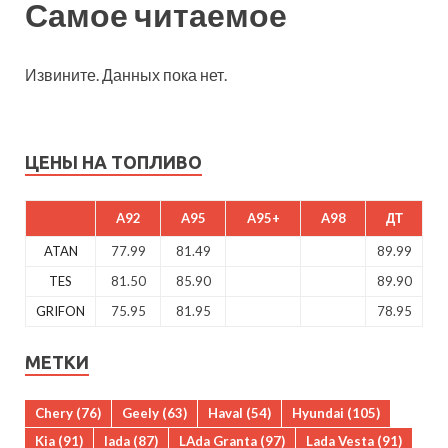
Самое читаемое
Извините. Данных пока нет.
ЦЕНЫ НА ТОПЛИВО
A92
A95
A95+
A98
ДТ
ATAN
77.99
81.49
89.99
TES
81.50
85.90
89.90
GRIFON
75.95
81.95
78.95
МЕТКИ
Chery
(76)
Geely
(63)
Haval
(54)
Hyundai
(105)
Kia
(91)
lada
(87)
LAda Granta
(97)
Lada Vesta
(91)