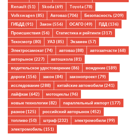
Renault
(51)
Skoda
(69)
Toyota
(78)
Volkswagen
(85)
Автоваз
(706)
Безопасность
(209)
ГИБДД
(91)
Закон
(556)
ОСАГО
(49)
ПДД
(136)
Происшествия
(56)
Статистика и рейтинги
(317)
Техосмотр
(80)
УАЗ
(85)
Экзамен
(57)
Электросамокат
(74)
автоваз
(88)
автозапчасти
(68)
авторынок
(227)
автошкола
(81)
водительское удостоверение
(86)
вождение
(189)
дороги
(156)
закон
(84)
законопроект
(79)
исследование
(288)
китайские автомобили
(241)
лайфхак
(642)
мотоциклы
(96)
новые технологии
(82)
параллельный импорт
(177)
разное
(125)
российский авторынок
(452)
топливо
(50)
штраф
(232)
электромобили
(99)
электромобиль
(151)