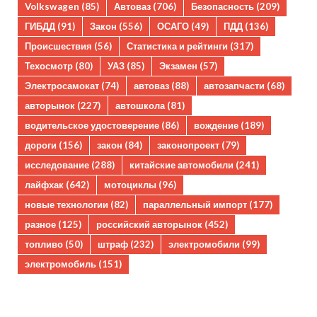
Volkswagen
(85)
Автоваз
(706)
Безопасность
(209)
ГИБДД
(91)
Закон
(556)
ОСАГО
(49)
ПДД
(136)
Происшествия
(56)
Статистика и рейтинги
(317)
Техосмотр
(80)
УАЗ
(85)
Экзамен
(57)
Электросамокат
(74)
автоваз
(88)
автозапчасти
(68)
авторынок
(227)
автошкола
(81)
водительское удостоверение
(86)
вождение
(189)
дороги
(156)
закон
(84)
законопроект
(79)
исследование
(288)
китайские автомобили
(241)
лайфхак
(642)
мотоциклы
(96)
новые технологии
(82)
параллельный импорт
(177)
разное
(125)
российский авторынок
(452)
топливо
(50)
штраф
(232)
электромобили
(99)
электромобиль
(151)