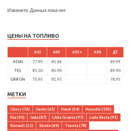
Извините. Данных пока нет.
ЦЕНЫ НА ТОПЛИВО
A92
A95
A95+
A98
ДТ
ATAN
77.99
81.49
89.99
TES
81.50
85.90
89.90
GRIFON
75.95
81.95
78.95
МЕТКИ
Chery
(76)
Geely
(63)
Haval
(54)
Hyundai
(105)
Kia
(91)
lada
(87)
LAda Granta
(97)
Lada Vesta
(91)
Renault
(51)
Skoda
(69)
Toyota
(78)