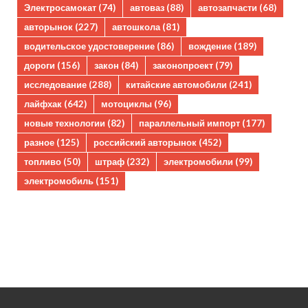
Электросамокат
(74)
автоваз
(88)
автозапчасти
(68)
авторынок
(227)
автошкола
(81)
водительское удостоверение
(86)
вождение
(189)
дороги
(156)
закон
(84)
законопроект
(79)
исследование
(288)
китайские автомобили
(241)
лайфхак
(642)
мотоциклы
(96)
новые технологии
(82)
параллельный импорт
(177)
разное
(125)
российский авторынок
(452)
топливо
(50)
штраф
(232)
электромобили
(99)
электромобиль
(151)