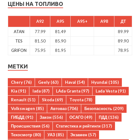
ЦЕНЫ НА ТОПЛИВО
A92
A95
A95+
A98
ДТ
ATAN
77.99
81.49
89.99
TES
81.50
85.90
89.90
GRIFON
75.95
81.95
78.95
МЕТКИ
Chery
(76)
Geely
(63)
Haval
(54)
Hyundai
(105)
Kia
(91)
lada
(87)
LAda Granta
(97)
Lada Vesta
(91)
Renault
(51)
Skoda
(69)
Toyota
(78)
Volkswagen
(85)
Автоваз
(706)
Безопасность
(209)
ГИБДД
(91)
Закон
(556)
ОСАГО
(49)
ПДД
(136)
Происшествия
(56)
Статистика и рейтинги
(317)
Техосмотр
(80)
УАЗ
(85)
Экзамен
(57)