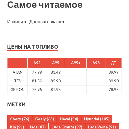
Самое читаемое
Извините. Данных пока нет.
ЦЕНЫ НА ТОПЛИВО
A92
A95
A95+
A98
ДТ
ATAN
77.99
81.49
89.99
TES
81.50
85.90
89.90
GRIFON
75.95
81.95
78.95
МЕТКИ
Chery
(76)
Geely
(63)
Haval
(54)
Hyundai
(105)
Kia
(91)
lada
(87)
LAda Granta
(97)
Lada Vesta
(91)