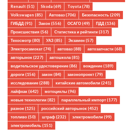
Renault
(51)
Skoda
(69)
Toyota
(78)
Volkswagen
(85)
Автоваз
(706)
Безопасность
(209)
ГИБДД
(91)
Закон
(556)
ОСАГО
(49)
ПДД
(136)
Происшествия
(56)
Статистика и рейтинги
(317)
Техосмотр
(80)
УАЗ
(85)
Экзамен
(57)
Электросамокат
(74)
автоваз
(88)
автозапчасти
(68)
авторынок
(227)
автошкола
(81)
водительское удостоверение
(86)
вождение
(189)
дороги
(156)
закон
(84)
законопроект
(79)
исследование
(288)
китайские автомобили
(241)
лайфхак
(642)
мотоциклы
(96)
новые технологии
(82)
параллельный импорт
(177)
разное
(125)
российский авторынок
(452)
топливо
(50)
штраф
(232)
электромобили
(99)
электромобиль
(151)