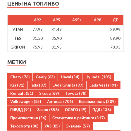
ЦЕНЫ НА ТОПЛИВО
A92
A95
A95+
A98
ДТ
ATAN
77.99
81.49
89.99
TES
81.50
85.90
89.90
GRIFON
75.95
81.95
78.95
МЕТКИ
Chery
(76)
Geely
(63)
Haval
(54)
Hyundai
(105)
Kia
(91)
lada
(87)
LAda Granta
(97)
Lada Vesta
(91)
Renault
(51)
Skoda
(69)
Toyota
(78)
Volkswagen
(85)
Автоваз
(706)
Безопасность
(209)
ГИБДД
(91)
Закон
(556)
ОСАГО
(49)
ПДД
(136)
Происшествия
(56)
Статистика и рейтинги
(317)
Техосмотр
(80)
УАЗ
(85)
Экзамен
(57)