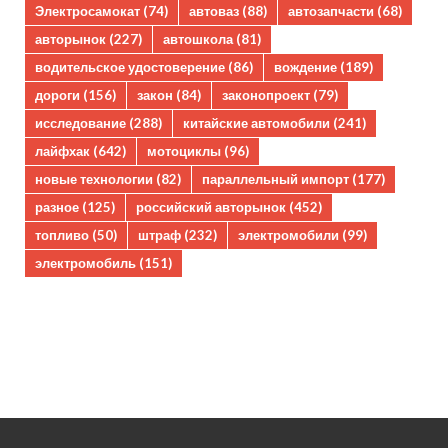
Электросамокат
(74)
автоваз
(88)
автозапчасти
(68)
авторынок
(227)
автошкола
(81)
водительское удостоверение
(86)
вождение
(189)
дороги
(156)
закон
(84)
законопроект
(79)
исследование
(288)
китайские автомобили
(241)
лайфхак
(642)
мотоциклы
(96)
новые технологии
(82)
параллельный импорт
(177)
разное
(125)
российский авторынок
(452)
топливо
(50)
штраф
(232)
электромобили
(99)
электромобиль
(151)