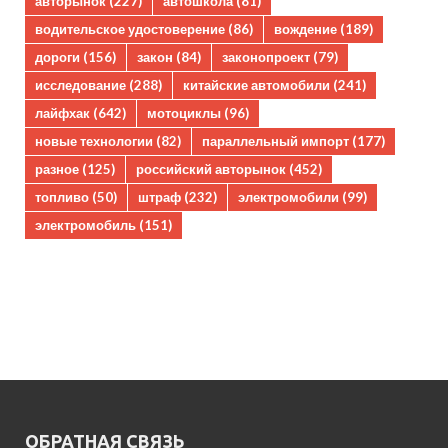
авторынок
(227)
автошкола
(81)
водительское удостоверение
(86)
вождение
(189)
дороги
(156)
закон
(84)
законопроект
(79)
исследование
(288)
китайские автомобили
(241)
лайфхак
(642)
мотоциклы
(96)
новые технологии
(82)
параллельный импорт
(177)
разное
(125)
российский авторынок
(452)
топливо
(50)
штраф
(232)
электромобили
(99)
электромобиль
(151)
ОБРАТНАЯ СВЯЗЬ