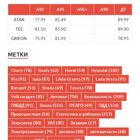
A92
A95
A95+
A98
ДТ
ATAN
77.99
81.49
89.99
TES
81.50
85.90
89.90
GRIFON
75.95
81.95
78.95
МЕТКИ
Chery
(76)
Geely
(63)
Haval
(54)
Hyundai
(105)
Kia
(91)
lada
(87)
LAda Granta
(97)
Lada Vesta
(91)
Renault
(51)
Skoda
(69)
Toyota
(78)
Volkswagen
(85)
Автоваз
(706)
Безопасность
(209)
ГИБДД
(91)
Закон
(556)
ОСАГО
(49)
ПДД
(136)
Происшествия
(56)
Статистика и рейтинги
(317)
Техосмотр
(80)
УАЗ
(85)
Экзамен
(57)
Электросамокат
(74)
автоваз
(88)
автозапчасти
(68)