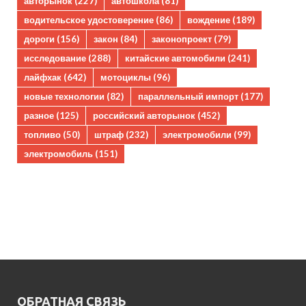
авторынок
(227)
автошкола
(81)
водительское удостоверение
(86)
вождение
(189)
дороги
(156)
закон
(84)
законопроект
(79)
исследование
(288)
китайские автомобили
(241)
лайфхак
(642)
мотоциклы
(96)
новые технологии
(82)
параллельный импорт
(177)
разное
(125)
российский авторынок
(452)
топливо
(50)
штраф
(232)
электромобили
(99)
электромобиль
(151)
ОБРАТНАЯ СВЯЗЬ