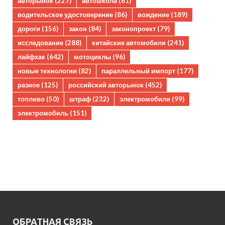
авторынок
(227)
автошкола
(81)
водительское удостоверение
(86)
вождение
(189)
дороги
(156)
закон
(84)
законопроект
(79)
исследование
(288)
китайские автомобили
(241)
лайфхак
(642)
мотоциклы
(96)
новые технологии
(82)
параллельный импорт
(177)
разное
(125)
российский авторынок
(452)
топливо
(50)
штраф
(232)
электромобили
(99)
электромобиль
(151)
ОБРАТНАЯ СВЯЗЬ