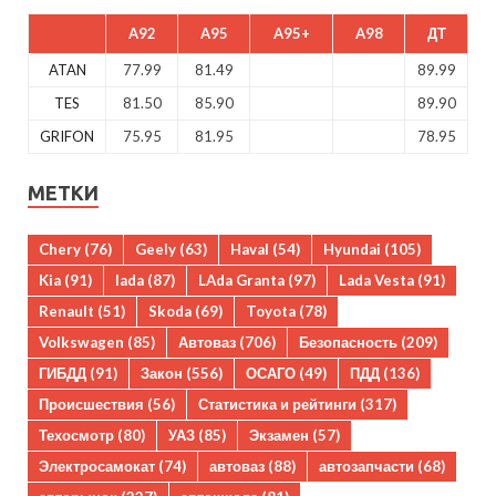
A92
A95
A95+
A98
ДТ
ATAN
77.99
81.49
89.99
TES
81.50
85.90
89.90
GRIFON
75.95
81.95
78.95
МЕТКИ
Chery
(76)
Geely
(63)
Haval
(54)
Hyundai
(105)
Kia
(91)
lada
(87)
LAda Granta
(97)
Lada Vesta
(91)
Renault
(51)
Skoda
(69)
Toyota
(78)
Volkswagen
(85)
Автоваз
(706)
Безопасность
(209)
ГИБДД
(91)
Закон
(556)
ОСАГО
(49)
ПДД
(136)
Происшествия
(56)
Статистика и рейтинги
(317)
Техосмотр
(80)
УАЗ
(85)
Экзамен
(57)
Электросамокат
(74)
автоваз
(88)
автозапчасти
(68)