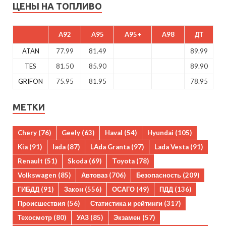
ЦЕНЫ НА ТОПЛИВО
A92
A95
A95+
A98
ДТ
ATAN
77.99
81.49
89.99
TES
81.50
85.90
89.90
GRIFON
75.95
81.95
78.95
МЕТКИ
Chery
(76)
Geely
(63)
Haval
(54)
Hyundai
(105)
Kia
(91)
lada
(87)
LAda Granta
(97)
Lada Vesta
(91)
Renault
(51)
Skoda
(69)
Toyota
(78)
Volkswagen
(85)
Автоваз
(706)
Безопасность
(209)
ГИБДД
(91)
Закон
(556)
ОСАГО
(49)
ПДД
(136)
Происшествия
(56)
Статистика и рейтинги
(317)
Техосмотр
(80)
УАЗ
(85)
Экзамен
(57)