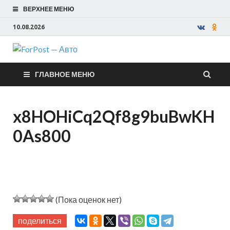
ВЕРХНЕЕ МЕНЮ
10.08.2026
ForPost —
ГЛАВНОЕ МЕНЮ
Авто
x8HOHiCq2Qf8g9buBwKH
0As800
(Пока оценок нет)
поделиться