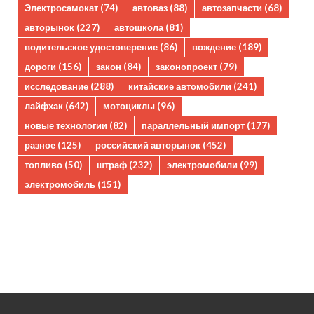
Электросамокат
(74)
автоваз
(88)
автозапчасти
(68)
авторынок
(227)
автошкола
(81)
водительское удостоверение
(86)
вождение
(189)
дороги
(156)
закон
(84)
законопроект
(79)
исследование
(288)
китайские автомобили
(241)
лайфхак
(642)
мотоциклы
(96)
новые технологии
(82)
параллельный импорт
(177)
разное
(125)
российский авторынок
(452)
топливо
(50)
штраф
(232)
электромобили
(99)
электромобиль
(151)