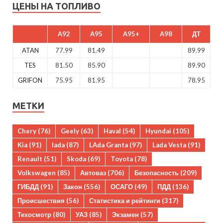
ЦЕНЫ НА ТОПЛИВО
A92
A95
A95+
A98
ДТ
ATAN
77.99
81.49
89.99
TES
81.50
85.90
89.90
GRIFON
75.95
81.95
78.95
МЕТКИ
Chery
(76)
Geely
(63)
Haval
(54)
Hyundai
(105)
Kia
(91)
lada
(87)
LAda Granta
(97)
Lada Vesta
(91)
Renault
(51)
Skoda
(69)
Toyota
(78)
Volkswagen
(85)
Автоваз
(706)
Безопасность
(209)
ГИБДД
(91)
Закон
(556)
ОСАГО
(49)
ПДД
(136)
Происшествия
(56)
Статистика и рейтинги
(317)
Техосмотр
(80)
УАЗ
(85)
Экзамен
(57)