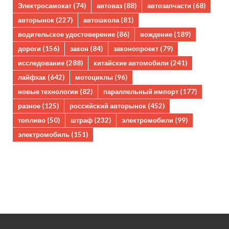
Электросамокат
(74)
автоваз
(88)
автозапчасти
(68)
авторынок
(227)
автошкола
(81)
водительское удостоверение
(86)
вождение
(189)
дороги
(156)
закон
(84)
законопроект
(79)
исследование
(288)
китайские автомобили
(241)
лайфхак
(642)
мотоциклы
(96)
новые технологии
(82)
параллельный импорт
(177)
разное
(125)
российский авторынок
(452)
топливо
(50)
штраф
(232)
электромобили
(99)
электромобиль
(151)