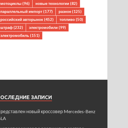
мотоциклы
(96)
новые технологии
(82)
параллельный импорт
(177)
разное
(125)
российский авторынок
(452)
топливо
(50)
штраф
(232)
электромобили
(99)
электромобиль
(151)
ПОСЛЕДНИЕ ЗАПИСИ
редставлен новый кроссовер Mercedes-Benz
GLA