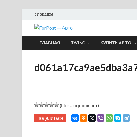
07.08.2026
ForPost —
ГЛАВНАЯ
ПУЛЬС
КУПИТЬ АВТО
d061a17ca9ae5dba3a
(Пока оценок нет)
поделиться