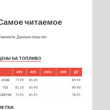
Самое читаемое
звините. Данных пока нет.
ЦЕНЫ НА ТОПЛИВО
A92
A95
A95+
A98
ДТ
ATAN
77.99
81.49
89.99
TES
81.50
85.90
89.90
GRIFON
75.95
81.95
78.95
МЕТКИ