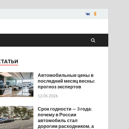
СТАТЬИ
Автомобильные цены в
последний месяц весны:
прогноз экспертов
12.05.2026
Срок годности — 3 года:
почему в России
автомобиль стал
дорогим расходником, а