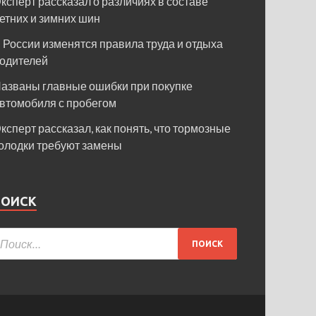
ксперт рассказал о различиях в составе
етних и зимних шин
 России изменятся правила труда и отдыха
одителей
азваны главные ошибки при покупке
втомобиля с пробегом
ксперт рассказал, как понять, что тормозные
олодки требуют замены
ПОИСК