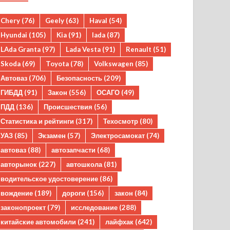
Chery
(76)
Geely
(63)
Haval
(54)
Hyundai
(105)
Kia
(91)
lada
(87)
LAda Granta
(97)
Lada Vesta
(91)
Renault
(51)
Skoda
(69)
Toyota
(78)
Volkswagen
(85)
Автоваз
(706)
Безопасность
(209)
ГИБДД
(91)
Закон
(556)
ОСАГО
(49)
ПДД
(136)
Происшествия
(56)
Статистика и рейтинги
(317)
Техосмотр
(80)
УАЗ
(85)
Экзамен
(57)
Электросамокат
(74)
автоваз
(88)
автозапчасти
(68)
авторынок
(227)
автошкола
(81)
водительское удостоверение
(86)
вождение
(189)
дороги
(156)
закон
(84)
законопроект
(79)
исследование
(288)
китайские автомобили
(241)
лайфхак
(642)