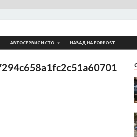
 Авто
АВТОСЕРВИС И СТО
НАЗАД НА FORPOST
7294c658a1fc2c51a60701