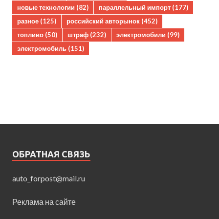
новые технологии
(82)
параллельный импорт
(177)
разное
(125)
российский авторынок
(452)
топливо
(50)
штраф
(232)
электромобили
(99)
электромобиль
(151)
ОБРАТНАЯ СВЯЗЬ
auto_forpost@mail.ru
Реклама на сайте