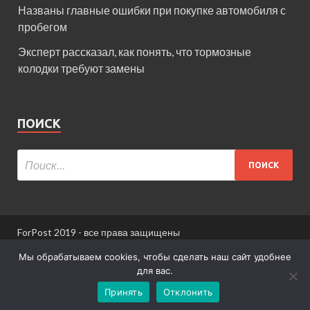
Названы главные ошибки при покупке автомобиля с
пробегом
Эксперт рассказал, как понять, что тормозные
колодки требуют замены
ПОИСК
ForPost 2019 - все права защищены
При использовании материалов сайта ссылка
Мы обрабатываем cookies, чтобы сделать наш сайт удобнее
обязательна.
для вас.
Принять
Отклонить
Информация для пользователей сайта