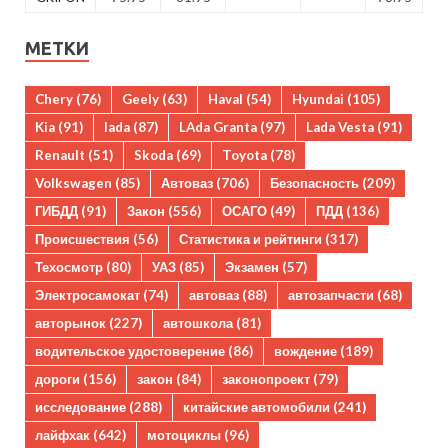
МЕТКИ
Chery
(76)
Geely
(63)
Haval
(54)
Hyundai
(105)
Kia
(91)
lada
(87)
LAda Granta
(97)
Lada Vesta
(91)
Renault
(51)
Skoda
(69)
Toyota
(78)
Volkswagen
(85)
Автоваз
(706)
Безопасность
(209)
ГИБДД
(91)
Закон
(556)
ОСАГО
(49)
ПДД
(136)
Происшествия
(56)
Статистика и рейтинги
(317)
Техосмотр
(80)
УАЗ
(85)
Экзамен
(57)
Электросамокат
(74)
автоваз
(88)
автозапчасти
(68)
авторынок
(227)
автошкола
(81)
водительское удостоверение
(86)
вождение
(189)
дороги
(156)
закон
(84)
законопроект
(79)
исследование
(288)
китайские автомобили
(241)
лайфхак
(642)
мотоциклы
(96)