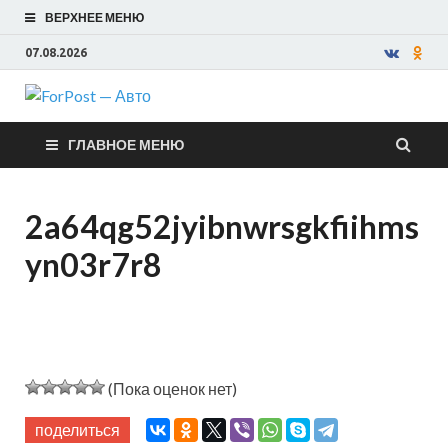
ВЕРХНЕЕ МЕНЮ
07.08.2026
ForPost —
ГЛАВНОЕ МЕНЮ
Авто
2a64qg52jyibnwrsgkfiihms
yn03r7r8
(Пока оценок нет)
поделиться