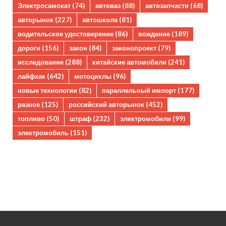
Электросамокат
(74)
автоваз
(88)
автозапчасти
(68)
авторынок
(227)
автошкола
(81)
водительское удостоверение
(86)
вождение
(189)
дороги
(156)
закон
(84)
законопроект
(79)
исследование
(288)
китайские автомобили
(241)
лайфхак
(642)
мотоциклы
(96)
новые технологии
(82)
параллельный импорт
(177)
разное
(125)
российский авторынок
(452)
топливо
(50)
штраф
(232)
электромобили
(99)
электромобиль
(151)