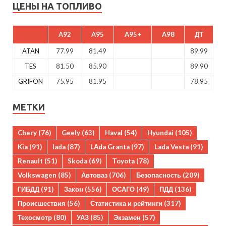
ЦЕНЫ НА ТОПЛИВО
A92
A95
A95+
A98
ДТ
ATAN
77.99
81.49
89.99
TES
81.50
85.90
89.90
GRIFON
75.95
81.95
78.95
МЕТКИ
Chery
(76)
Geely
(63)
Haval
(54)
Hyundai
(105)
Kia
(91)
lada
(87)
LAda Granta
(97)
Lada Vesta
(91)
Renault
(51)
Skoda
(69)
Toyota
(78)
Volkswagen
(85)
Автоваз
(706)
Безопасность
(209)
ГИБДД
(91)
Закон
(556)
ОСАГО
(49)
ПДД
(136)
Происшествия
(56)
Статистика и рейтинги
(317)
Техосмотр
(80)
УАЗ
(85)
Экзамен
(57)