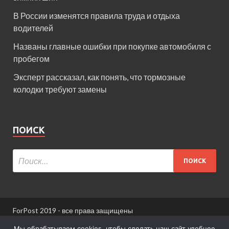
В России изменятся правила труда и отдыха
водителей
Названы главные ошибки при покупке автомобиля с
пробегом
Эксперт рассказал, как понять, что тормозные
колодки требуют замены
ПОИСК
ForPost 2019 - все права защищены
При использовании материалов сайта ссылка
Мы обрабатываем cookies, чтобы сделать наш сайт удобнее