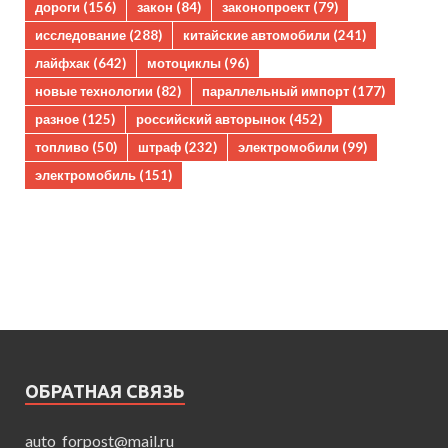
дороги
(156)
закон
(84)
законопроект
(79)
исследование
(288)
китайские автомобили
(241)
лайфхак
(642)
мотоциклы
(96)
новые технологии
(82)
параллельный импорт
(177)
разное
(125)
российский авторынок
(452)
топливо
(50)
штраф
(232)
электромобили
(99)
электромобиль
(151)
ОБРАТНАЯ СВЯЗЬ
auto_forpost@mail.ru