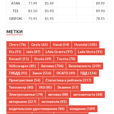
ATAN
77.99
81.49
89.99
TES
81.50
85.90
89.90
GRIFON
75.95
81.95
78.95
МЕТКИ
Chery
(76)
Geely
(63)
Haval
(54)
Hyundai
(105)
Kia
(91)
lada
(87)
LAda Granta
(97)
Lada Vesta
(91)
Renault
(51)
Skoda
(69)
Toyota
(78)
Volkswagen
(85)
Автоваз
(706)
Безопасность
(209)
ГИБДД
(91)
Закон
(556)
ОСАГО
(49)
ПДД
(136)
Происшествия
(56)
Статистика и рейтинги
(317)
Техосмотр
(80)
УАЗ
(85)
Экзамен
(57)
Электросамокат
(74)
автоваз
(88)
автозапчасти
(68)
авторынок
(227)
автошкола
(81)
водительское удостоверение
(86)
вождение
(189)