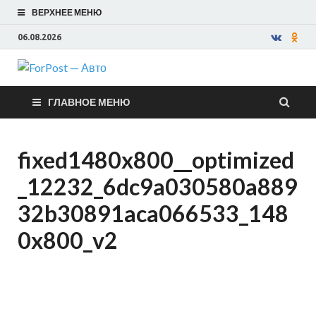
ВЕРХНЕЕ МЕНЮ
06.08.2026
ForPost —
ГЛАВНОЕ МЕНЮ
Авто
fixed1480x800__optimized
_12232_6dc9a030580a889
32b30891aca066533_148
0x800_v2