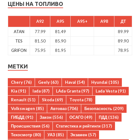
ЦЕНЫ НА ТОПЛИВО
A92
A95
A95+
A98
ДТ
ATAN
77.99
81.49
89.99
TES
81.50
85.90
89.90
GRIFON
75.95
81.95
78.95
МЕТКИ
Chery
(76)
Geely
(63)
Haval
(54)
Hyundai
(105)
Kia
(91)
lada
(87)
LAda Granta
(97)
Lada Vesta
(91)
Renault
(51)
Skoda
(69)
Toyota
(78)
Volkswagen
(85)
Автоваз
(706)
Безопасность
(209)
ГИБДД
(91)
Закон
(556)
ОСАГО
(49)
ПДД
(136)
Происшествия
(56)
Статистика и рейтинги
(317)
Техосмотр
(80)
УАЗ
(85)
Экзамен
(57)