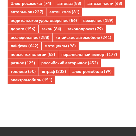
Электросамокат
(74)
автоваз
(88)
автозапчасти
(68)
авторынок
(227)
автошкола
(81)
водительское удостоверение
(86)
вождение
(189)
дороги
(156)
закон
(84)
законопроект
(79)
исследование
(288)
китайские автомобили
(241)
лайфхак
(642)
мотоциклы
(96)
новые технологии
(82)
параллельный импорт
(177)
разное
(125)
российский авторынок
(452)
топливо
(50)
штраф
(232)
электромобили
(99)
электромобиль
(151)