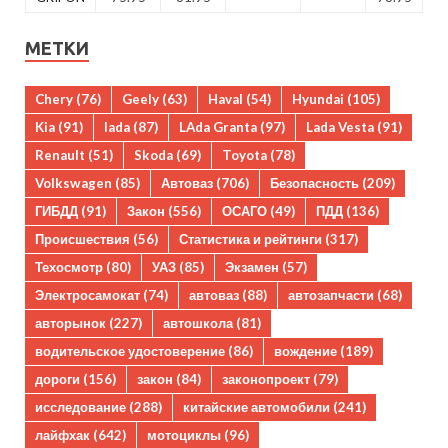
МЕТКИ
Chery
(76)
Geely
(63)
Haval
(54)
Hyundai
(105)
Kia
(91)
lada
(87)
LAda Granta
(97)
Lada Vesta
(91)
Renault
(51)
Skoda
(69)
Toyota
(78)
Volkswagen
(85)
Автоваз
(706)
Безопасность
(209)
ГИБДД
(91)
Закон
(556)
ОСАГО
(49)
ПДД
(136)
Происшествия
(56)
Статистика и рейтинги
(317)
Техосмотр
(80)
УАЗ
(85)
Экзамен
(57)
Электросамокат
(74)
автоваз
(88)
автозапчасти
(68)
авторынок
(227)
автошкола
(81)
водительское удостоверение
(86)
вождение
(189)
дороги
(156)
закон
(84)
законопроект
(79)
исследование
(288)
китайские автомобили
(241)
лайфхак
(642)
мотоциклы
(96)