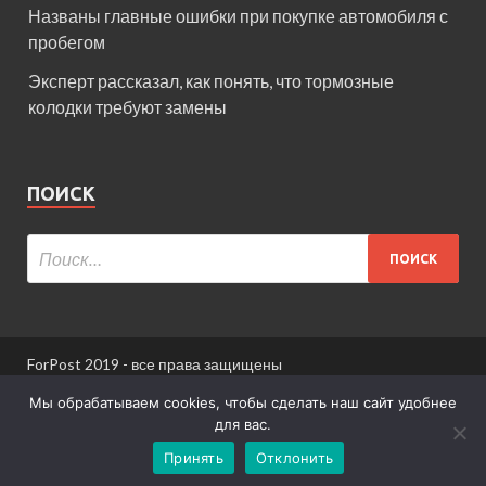
Названы главные ошибки при покупке автомобиля с
пробегом
Эксперт рассказал, как понять, что тормозные
колодки требуют замены
ПОИСК
ForPost 2019 - все права защищены
При использовании материалов сайта ссылка
Мы обрабатываем cookies, чтобы сделать наш сайт удобнее
обязательна.
для вас.
Принять
Отклонить
Информация для пользователей сайта