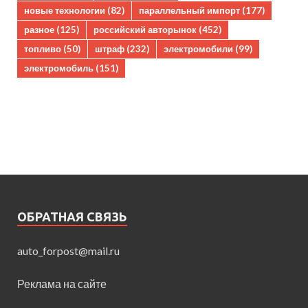
новые технологии
(82)
параллельный импорт
(177)
разное
(125)
российский авторынок
(452)
топливо
(50)
штраф
(232)
электромобили
(99)
электромобиль
(151)
ОБРАТНАЯ СВЯЗЬ
auto_forpost@mail.ru
Реклама на сайте