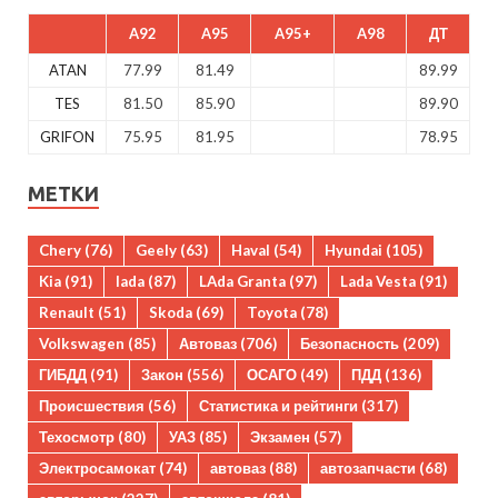
A92
A95
A95+
A98
ДТ
ATAN
77.99
81.49
89.99
TES
81.50
85.90
89.90
GRIFON
75.95
81.95
78.95
МЕТКИ
Chery
(76)
Geely
(63)
Haval
(54)
Hyundai
(105)
Kia
(91)
lada
(87)
LAda Granta
(97)
Lada Vesta
(91)
Renault
(51)
Skoda
(69)
Toyota
(78)
Volkswagen
(85)
Автоваз
(706)
Безопасность
(209)
ГИБДД
(91)
Закон
(556)
ОСАГО
(49)
ПДД
(136)
Происшествия
(56)
Статистика и рейтинги
(317)
Техосмотр
(80)
УАЗ
(85)
Экзамен
(57)
Электросамокат
(74)
автоваз
(88)
автозапчасти
(68)