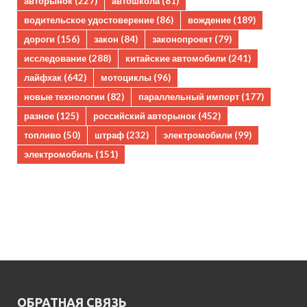
авторынок
(227)
автошкола
(81)
водительское удостоверение
(86)
вождение
(189)
дороги
(156)
закон
(84)
законопроект
(79)
исследование
(288)
китайские автомобили
(241)
лайфхак
(642)
мотоциклы
(96)
новые технологии
(82)
параллельный импорт
(177)
разное
(125)
российский авторынок
(452)
топливо
(50)
штраф
(232)
электромобили
(99)
электромобиль
(151)
ОБРАТНАЯ СВЯЗЬ