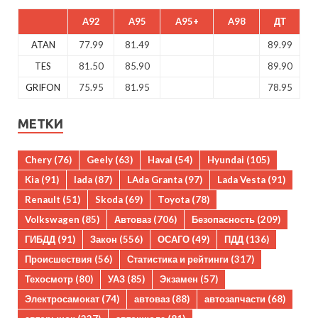
A92
A95
A95+
A98
ДТ
ATAN
77.99
81.49
89.99
TES
81.50
85.90
89.90
GRIFON
75.95
81.95
78.95
МЕТКИ
Chery
(76)
Geely
(63)
Haval
(54)
Hyundai
(105)
Kia
(91)
lada
(87)
LAda Granta
(97)
Lada Vesta
(91)
Renault
(51)
Skoda
(69)
Toyota
(78)
Volkswagen
(85)
Автоваз
(706)
Безопасность
(209)
ГИБДД
(91)
Закон
(556)
ОСАГО
(49)
ПДД
(136)
Происшествия
(56)
Статистика и рейтинги
(317)
Техосмотр
(80)
УАЗ
(85)
Экзамен
(57)
Электросамокат
(74)
автоваз
(88)
автозапчасти
(68)