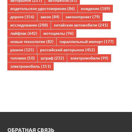
авторынок
(227)
автошкола
(81)
водительское удостоверение
(86)
вождение
(189)
дороги
(156)
закон
(84)
законопроект
(79)
исследование
(288)
китайские автомобили
(241)
лайфхак
(642)
мотоциклы
(96)
новые технологии
(82)
параллельный импорт
(177)
разное
(125)
российский авторынок
(452)
топливо
(50)
штраф
(232)
электромобили
(99)
электромобиль
(151)
ОБРАТНАЯ СВЯЗЬ