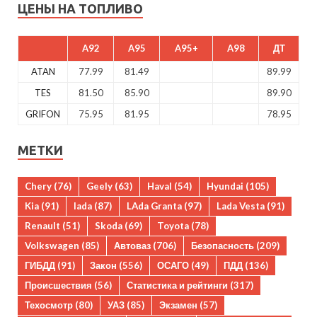
ЦЕНЫ НА ТОПЛИВО
A92
A95
A95+
A98
ДТ
ATAN
77.99
81.49
89.99
TES
81.50
85.90
89.90
GRIFON
75.95
81.95
78.95
МЕТКИ
Chery
(76)
Geely
(63)
Haval
(54)
Hyundai
(105)
Kia
(91)
lada
(87)
LAda Granta
(97)
Lada Vesta
(91)
Renault
(51)
Skoda
(69)
Toyota
(78)
Volkswagen
(85)
Автоваз
(706)
Безопасность
(209)
ГИБДД
(91)
Закон
(556)
ОСАГО
(49)
ПДД
(136)
Происшествия
(56)
Статистика и рейтинги
(317)
Техосмотр
(80)
УАЗ
(85)
Экзамен
(57)