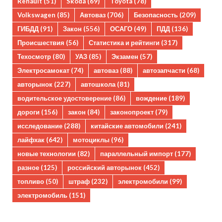
Renault
(51)
Skoda
(69)
Toyota
(78)
Volkswagen
(85)
Автоваз
(706)
Безопасность
(209)
ГИБДД
(91)
Закон
(556)
ОСАГО
(49)
ПДД
(136)
Происшествия
(56)
Статистика и рейтинги
(317)
Техосмотр
(80)
УАЗ
(85)
Экзамен
(57)
Электросамокат
(74)
автоваз
(88)
автозапчасти
(68)
авторынок
(227)
автошкола
(81)
водительское удостоверение
(86)
вождение
(189)
дороги
(156)
закон
(84)
законопроект
(79)
исследование
(288)
китайские автомобили
(241)
лайфхак
(642)
мотоциклы
(96)
новые технологии
(82)
параллельный импорт
(177)
разное
(125)
российский авторынок
(452)
топливо
(50)
штраф
(232)
электромобили
(99)
электромобиль
(151)