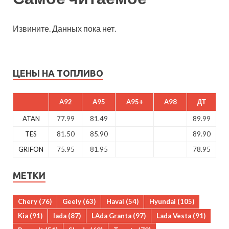
Извините. Данных пока нет.
ЦЕНЫ НА ТОПЛИВО
A92
A95
A95+
A98
ДТ
ATAN
77.99
81.49
89.99
TES
81.50
85.90
89.90
GRIFON
75.95
81.95
78.95
МЕТКИ
Chery
(76)
Geely
(63)
Haval
(54)
Hyundai
(105)
Kia
(91)
lada
(87)
LAda Granta
(97)
Lada Vesta
(91)