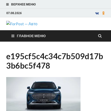
ВЕРХНЕЕ МЕНЮ
07.08.2026
ForPost —
ГЛАВНОЕ МЕНЮ
Авто
e195cf5c4c34c7b509d17b
3b6bc5f478