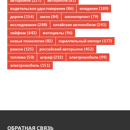
авторынок
(227)
автошкола
(81)
водительское удостоверение
(86)
вождение
(189)
дороги
(156)
закон
(84)
законопроект
(79)
исследование
(288)
китайские автомобили
(241)
лайфхак
(642)
мотоциклы
(96)
новые технологии
(82)
параллельный импорт
(177)
разное
(125)
российский авторынок
(452)
топливо
(50)
штраф
(232)
электромобили
(99)
электромобиль
(151)
ОБРАТНАЯ СВЯЗЬ