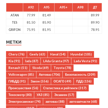
A92
A95
A95+
A98
ДТ
ATAN
77.99
81.49
89.99
TES
81.50
85.90
89.90
GRIFON
75.95
81.95
78.95
МЕТКИ
Chery
(76)
Geely
(63)
Haval
(54)
Hyundai
(105)
Kia
(91)
lada
(87)
LAda Granta
(97)
Lada Vesta
(91)
Renault
(51)
Skoda
(69)
Toyota
(78)
Volkswagen
(85)
Автоваз
(706)
Безопасность
(209)
ГИБДД
(91)
Закон
(556)
ОСАГО
(49)
ПДД
(136)
Происшествия
(56)
Статистика и рейтинги
(317)
Техосмотр
(80)
УАЗ
(85)
Экзамен
(57)
Электросамокат
(74)
автоваз
(88)
автозапчасти
(68)