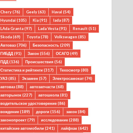
Chery
(76)
Geely
(63)
Haval
(54)
Hyundai
(105)
Kia
(91)
lada
(87)
LAda Granta
(97)
Lada Vesta
(91)
Renault
(51)
Skoda
(69)
Toyota
(78)
Volkswagen
(85)
Автоваз
(706)
Безопасность
(209)
ГИБДД
(91)
Закон
(556)
ОСАГО
(49)
ПДД
(136)
Происшествия
(56)
Статистика и рейтинги
(317)
Техосмотр
(80)
УАЗ
(85)
Экзамен
(57)
Электросамокат
(74)
автоваз
(88)
автозапчасти
(68)
авторынок
(227)
автошкола
(81)
водительское удостоверение
(86)
вождение
(189)
дороги
(156)
закон
(84)
законопроект
(79)
исследование
(288)
китайские автомобили
(241)
лайфхак
(642)