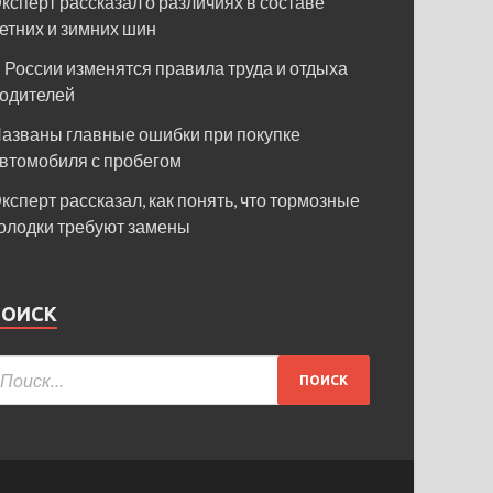
ксперт рассказал о различиях в составе
етних и зимних шин
 России изменятся правила труда и отдыха
одителей
азваны главные ошибки при покупке
втомобиля с пробегом
ксперт рассказал, как понять, что тормозные
олодки требуют замены
ПОИСК