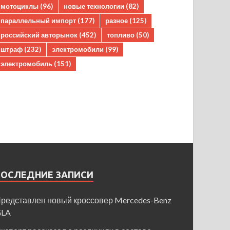
мотоциклы
(96)
новые технологии
(82)
параллельный импорт
(177)
разное
(125)
российский авторынок
(452)
топливо
(50)
штраф
(232)
электромобили
(99)
электромобиль
(151)
ПОСЛЕДНИЕ ЗАПИСИ
редставлен новый кроссовер Mercedes-Benz
GLA