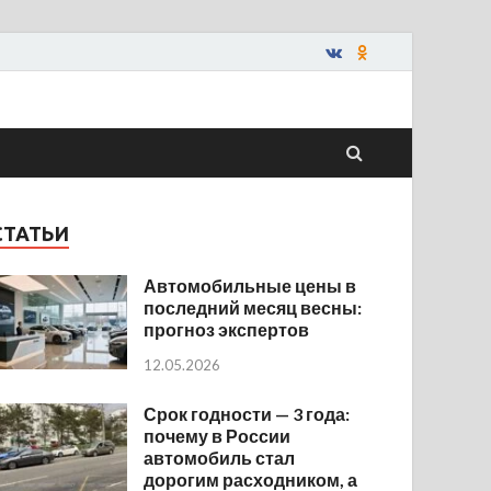
СТАТЬИ
Автомобильные цены в
последний месяц весны:
прогноз экспертов
12.05.2026
Срок годности — 3 года:
почему в России
автомобиль стал
дорогим расходником, а