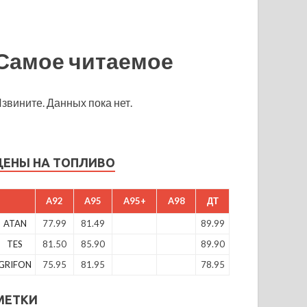
Самое читаемое
звините. Данных пока нет.
ЦЕНЫ НА ТОПЛИВО
A92
A95
A95+
A98
ДТ
ATAN
77.99
81.49
89.99
TES
81.50
85.90
89.90
GRIFON
75.95
81.95
78.95
МЕТКИ