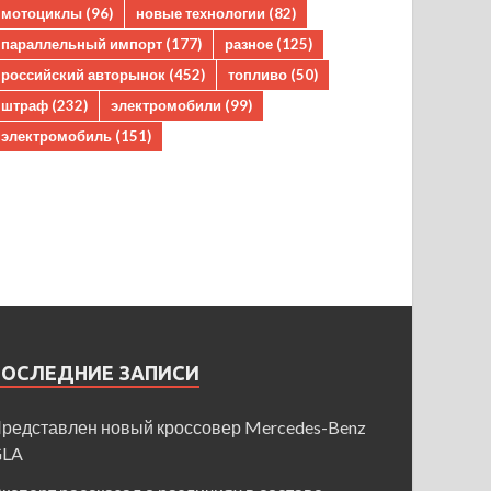
мотоциклы
(96)
новые технологии
(82)
параллельный импорт
(177)
разное
(125)
российский авторынок
(452)
топливо
(50)
штраф
(232)
электромобили
(99)
электромобиль
(151)
ПОСЛЕДНИЕ ЗАПИСИ
редставлен новый кроссовер Mercedes-Benz
GLA