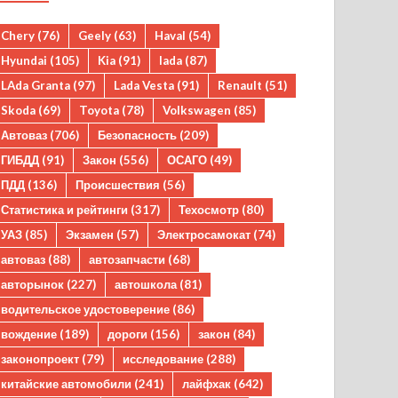
Chery
(76)
Geely
(63)
Haval
(54)
Hyundai
(105)
Kia
(91)
lada
(87)
LAda Granta
(97)
Lada Vesta
(91)
Renault
(51)
Skoda
(69)
Toyota
(78)
Volkswagen
(85)
Автоваз
(706)
Безопасность
(209)
ГИБДД
(91)
Закон
(556)
ОСАГО
(49)
ПДД
(136)
Происшествия
(56)
Статистика и рейтинги
(317)
Техосмотр
(80)
УАЗ
(85)
Экзамен
(57)
Электросамокат
(74)
автоваз
(88)
автозапчасти
(68)
авторынок
(227)
автошкола
(81)
водительское удостоверение
(86)
вождение
(189)
дороги
(156)
закон
(84)
законопроект
(79)
исследование
(288)
китайские автомобили
(241)
лайфхак
(642)