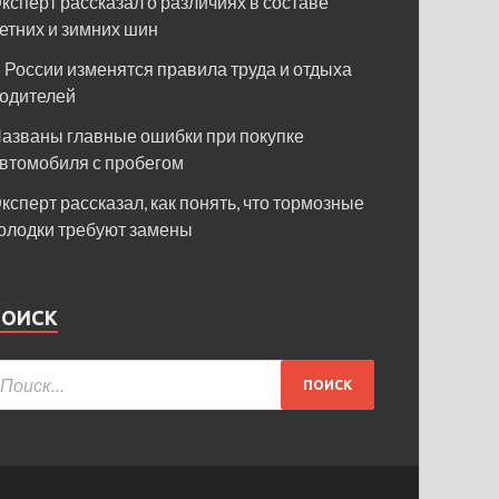
ксперт рассказал о различиях в составе
етних и зимних шин
 России изменятся правила труда и отдыха
одителей
азваны главные ошибки при покупке
втомобиля с пробегом
ксперт рассказал, как понять, что тормозные
олодки требуют замены
ПОИСК