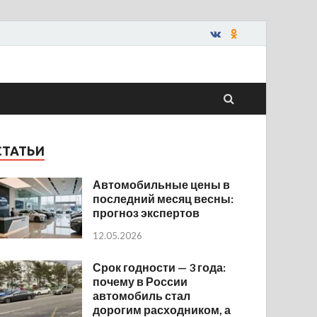
СТАТЬИ
Автомобильные цены в
последний месяц весны:
прогноз экспертов
12.05.2026
Срок годности — 3 года:
почему в России
автомобиль стал
дорогим расходником, а