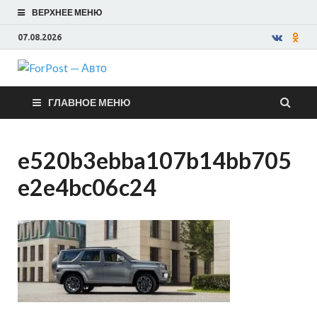
ВЕРХНЕЕ МЕНЮ
07.08.2026
ForPost —
ГЛАВНОЕ МЕНЮ
Авто
e520b3ebba107b14bb705
e2e4bc06c24