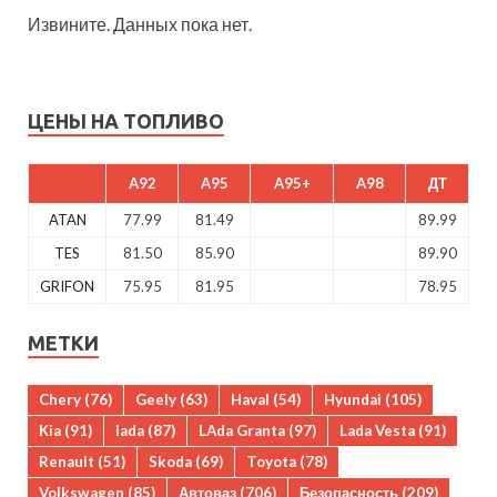
Извините. Данных пока нет.
ЦЕНЫ НА ТОПЛИВО
A92
A95
A95+
A98
ДТ
ATAN
77.99
81.49
89.99
TES
81.50
85.90
89.90
GRIFON
75.95
81.95
78.95
МЕТКИ
Chery
(76)
Geely
(63)
Haval
(54)
Hyundai
(105)
Kia
(91)
lada
(87)
LAda Granta
(97)
Lada Vesta
(91)
Renault
(51)
Skoda
(69)
Toyota
(78)
Volkswagen
(85)
Автоваз
(706)
Безопасность
(209)