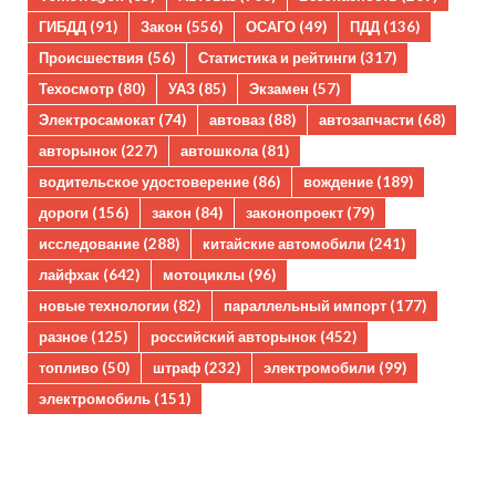
ГИБДД
(91)
Закон
(556)
ОСАГО
(49)
ПДД
(136)
Происшествия
(56)
Статистика и рейтинги
(317)
Техосмотр
(80)
УАЗ
(85)
Экзамен
(57)
Электросамокат
(74)
автоваз
(88)
автозапчасти
(68)
авторынок
(227)
автошкола
(81)
водительское удостоверение
(86)
вождение
(189)
дороги
(156)
закон
(84)
законопроект
(79)
исследование
(288)
китайские автомобили
(241)
лайфхак
(642)
мотоциклы
(96)
новые технологии
(82)
параллельный импорт
(177)
разное
(125)
российский авторынок
(452)
топливо
(50)
штраф
(232)
электромобили
(99)
электромобиль
(151)