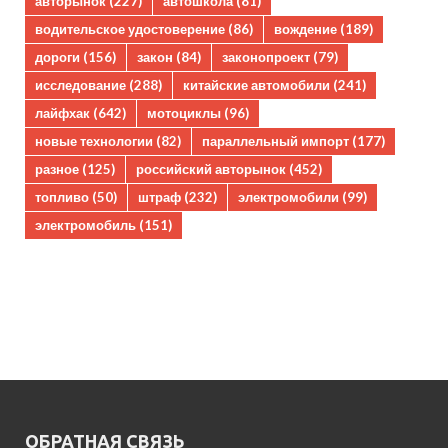
авторынок
(227)
автошкола
(81)
водительское удостоверение
(86)
вождение
(189)
дороги
(156)
закон
(84)
законопроект
(79)
исследование
(288)
китайские автомобили
(241)
лайфхак
(642)
мотоциклы
(96)
новые технологии
(82)
параллельный импорт
(177)
разное
(125)
российский авторынок
(452)
топливо
(50)
штраф
(232)
электромобили
(99)
электромобиль
(151)
ОБРАТНАЯ СВЯЗЬ