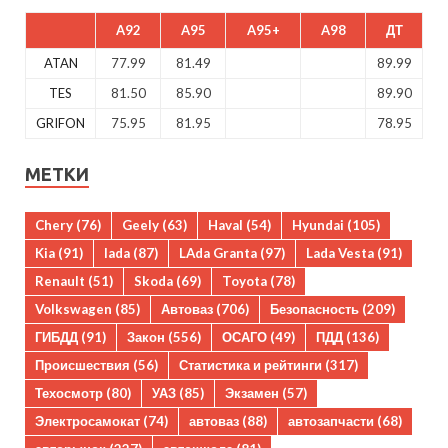
A92
A95
A95+
A98
ДТ
ATAN
77.99
81.49
89.99
TES
81.50
85.90
89.90
GRIFON
75.95
81.95
78.95
МЕТКИ
Chery
(76)
Geely
(63)
Haval
(54)
Hyundai
(105)
Kia
(91)
lada
(87)
LAda Granta
(97)
Lada Vesta
(91)
Renault
(51)
Skoda
(69)
Toyota
(78)
Volkswagen
(85)
Автоваз
(706)
Безопасность
(209)
ГИБДД
(91)
Закон
(556)
ОСАГО
(49)
ПДД
(136)
Происшествия
(56)
Статистика и рейтинги
(317)
Техосмотр
(80)
УАЗ
(85)
Экзамен
(57)
Электросамокат
(74)
автоваз
(88)
автозапчасти
(68)