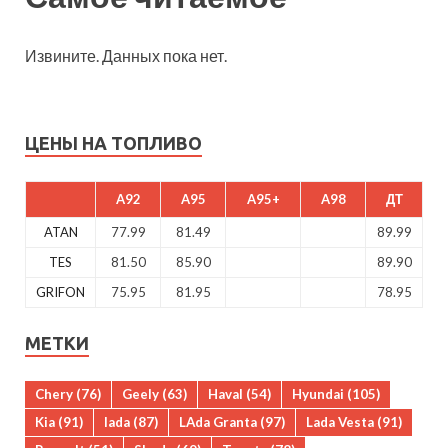
Извините. Данных пока нет.
ЦЕНЫ НА ТОПЛИВО
A92
A95
A95+
A98
ДТ
ATAN
77.99
81.49
89.99
TES
81.50
85.90
89.90
GRIFON
75.95
81.95
78.95
МЕТКИ
Chery
(76)
Geely
(63)
Haval
(54)
Hyundai
(105)
Kia
(91)
lada
(87)
LAda Granta
(97)
Lada Vesta
(91)