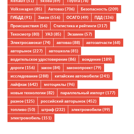
Renault
(51)
Skoda
(69)
Toyota
(78)
Volkswagen
(85)
Автоваз
(706)
Безопасность
(209)
ГИБДД
(91)
Закон
(556)
ОСАГО
(49)
ПДД
(136)
Происшествия
(56)
Статистика и рейтинги
(317)
Техосмотр
(80)
УАЗ
(85)
Экзамен
(57)
Электросамокат
(74)
автоваз
(88)
автозапчасти
(68)
авторынок
(227)
автошкола
(81)
водительское удостоверение
(86)
вождение
(189)
дороги
(156)
закон
(84)
законопроект
(79)
исследование
(288)
китайские автомобили
(241)
лайфхак
(642)
мотоциклы
(96)
новые технологии
(82)
параллельный импорт
(177)
разное
(125)
российский авторынок
(452)
топливо
(50)
штраф
(232)
электромобили
(99)
электромобиль
(151)