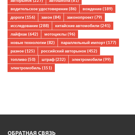
авторынок
(227)
автошкола
(81)
водительское удостоверение
(86)
вождение
(189)
дороги
(156)
закон
(84)
законопроект
(79)
исследование
(288)
китайские автомобили
(241)
лайфхак
(642)
мотоциклы
(96)
новые технологии
(82)
параллельный импорт
(177)
разное
(125)
российский авторынок
(452)
топливо
(50)
штраф
(232)
электромобили
(99)
электромобиль
(151)
ОБРАТНАЯ СВЯЗЬ