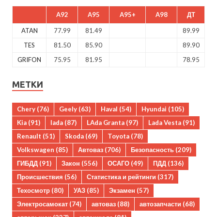
A92
A95
A95+
A98
ДТ
ATAN
77.99
81.49
89.99
TES
81.50
85.90
89.90
GRIFON
75.95
81.95
78.95
МЕТКИ
Chery
(76)
Geely
(63)
Haval
(54)
Hyundai
(105)
Kia
(91)
lada
(87)
LAda Granta
(97)
Lada Vesta
(91)
Renault
(51)
Skoda
(69)
Toyota
(78)
Volkswagen
(85)
Автоваз
(706)
Безопасность
(209)
ГИБДД
(91)
Закон
(556)
ОСАГО
(49)
ПДД
(136)
Происшествия
(56)
Статистика и рейтинги
(317)
Техосмотр
(80)
УАЗ
(85)
Экзамен
(57)
Электросамокат
(74)
автоваз
(88)
автозапчасти
(68)