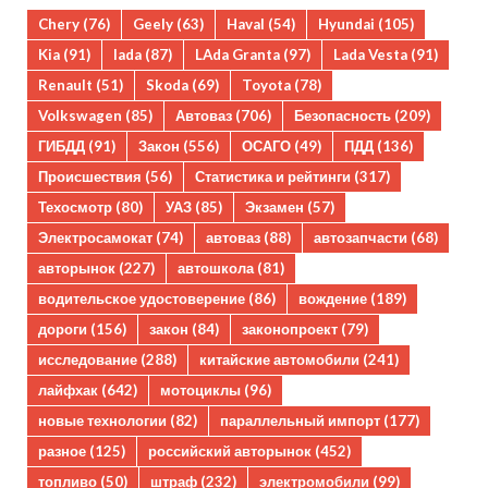
Chery
(76)
Geely
(63)
Haval
(54)
Hyundai
(105)
Kia
(91)
lada
(87)
LAda Granta
(97)
Lada Vesta
(91)
Renault
(51)
Skoda
(69)
Toyota
(78)
Volkswagen
(85)
Автоваз
(706)
Безопасность
(209)
ГИБДД
(91)
Закон
(556)
ОСАГО
(49)
ПДД
(136)
Происшествия
(56)
Статистика и рейтинги
(317)
Техосмотр
(80)
УАЗ
(85)
Экзамен
(57)
Электросамокат
(74)
автоваз
(88)
автозапчасти
(68)
авторынок
(227)
автошкола
(81)
водительское удостоверение
(86)
вождение
(189)
дороги
(156)
закон
(84)
законопроект
(79)
исследование
(288)
китайские автомобили
(241)
лайфхак
(642)
мотоциклы
(96)
новые технологии
(82)
параллельный импорт
(177)
разное
(125)
российский авторынок
(452)
топливо
(50)
штраф
(232)
электромобили
(99)