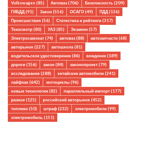
Volkswagen
(85)
Автоваз
(706)
Безопасность
(209)
ГИБДД
(91)
Закон
(556)
ОСАГО
(49)
ПДД
(136)
Происшествия
(56)
Статистика и рейтинги
(317)
Техосмотр
(80)
УАЗ
(85)
Экзамен
(57)
Электросамокат
(74)
автоваз
(88)
автозапчасти
(68)
авторынок
(227)
автошкола
(81)
водительское удостоверение
(86)
вождение
(189)
дороги
(156)
закон
(84)
законопроект
(79)
исследование
(288)
китайские автомобили
(241)
лайфхак
(642)
мотоциклы
(96)
новые технологии
(82)
параллельный импорт
(177)
разное
(125)
российский авторынок
(452)
топливо
(50)
штраф
(232)
электромобили
(99)
электромобиль
(151)