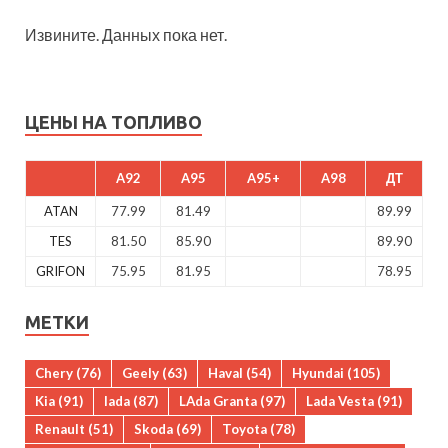
Извините. Данных пока нет.
ЦЕНЫ НА ТОПЛИВО
A92
A95
A95+
A98
ДТ
ATAN
77.99
81.49
89.99
TES
81.50
85.90
89.90
GRIFON
75.95
81.95
78.95
МЕТКИ
Chery
(76)
Geely
(63)
Haval
(54)
Hyundai
(105)
Kia
(91)
lada
(87)
LAda Granta
(97)
Lada Vesta
(91)
Renault
(51)
Skoda
(69)
Toyota
(78)