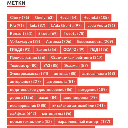
МЕТКИ
Chery
(76)
Geely
(63)
Haval
(54)
Hyundai
(105)
Kia
(91)
lada
(87)
LAda Granta
(97)
Lada Vesta
(91)
Renault
(51)
Skoda
(69)
Toyota
(78)
Volkswagen
(85)
Автоваз
(706)
Безопасность
(209)
ГИБДД
(91)
Закон
(556)
ОСАГО
(49)
ПДД
(136)
Происшествия
(56)
Статистика и рейтинги
(317)
Техосмотр
(80)
УАЗ
(85)
Экзамен
(57)
Электросамокат
(74)
автоваз
(88)
автозапчасти
(68)
авторынок
(227)
автошкола
(81)
водительское удостоверение
(86)
вождение
(189)
дороги
(156)
закон
(84)
законопроект
(79)
исследование
(288)
китайские автомобили
(241)
лайфхак
(642)
мотоциклы
(96)
новые технологии
(82)
параллельный импорт
(177)