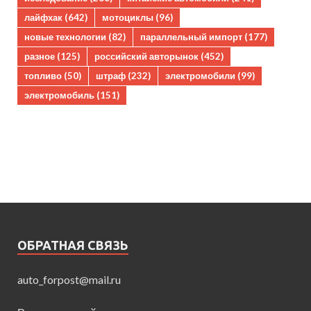
лайфхак
(642)
мотоциклы
(96)
новые технологии
(82)
параллельный импорт
(177)
разное
(125)
российский авторынок
(452)
топливо
(50)
штраф
(232)
электромобили
(99)
электромобиль
(151)
ОБРАТНАЯ СВЯЗЬ
auto_forpost@mail.ru