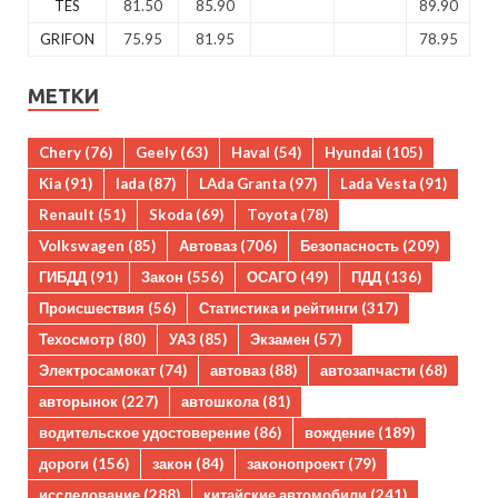
TES
81.50
85.90
89.90
GRIFON
75.95
81.95
78.95
МЕТКИ
Chery
(76)
Geely
(63)
Haval
(54)
Hyundai
(105)
Kia
(91)
lada
(87)
LAda Granta
(97)
Lada Vesta
(91)
Renault
(51)
Skoda
(69)
Toyota
(78)
Volkswagen
(85)
Автоваз
(706)
Безопасность
(209)
ГИБДД
(91)
Закон
(556)
ОСАГО
(49)
ПДД
(136)
Происшествия
(56)
Статистика и рейтинги
(317)
Техосмотр
(80)
УАЗ
(85)
Экзамен
(57)
Электросамокат
(74)
автоваз
(88)
автозапчасти
(68)
авторынок
(227)
автошкола
(81)
водительское удостоверение
(86)
вождение
(189)
дороги
(156)
закон
(84)
законопроект
(79)
исследование
(288)
китайские автомобили
(241)